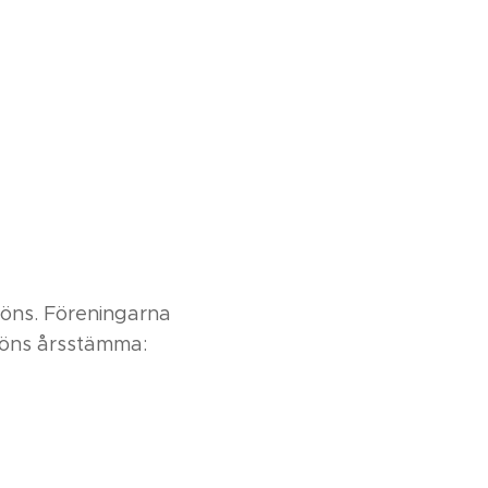
öns. Föreningarna
döns årsstämma: