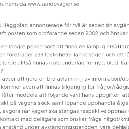
ens hemsida www.sandovagen.se
Häggblad annonserade för två år sedan sin avgå
ft posten som ordförande sedan 2008 och önskar dr
n längre period sökt att finna en lämplig ersättare,
n företräder 233 fastigheter längs vägen och ett lå
 torde alltså finnas gott underlag för nytt blod. K
d?
 avser att göra en bra avlämning av information/d
 kommer även att finnas tillgänglig för frågor/rådgiv
 låter meddela att följande varit hans uppgifter; a
psikt på vägens skick samt löpande upphandla åtgä
, avgöra när vägen ska stängas respektive öppnas
a kontakt med delägare som önskar fråga något/krit
anstånd under avstängningsperioden, vara behjälpli