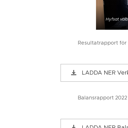
Hyfsat väl
Resultatrapport fö
LADDA NER Verk.
Balansrapport 2022
LADDA NER Bala.