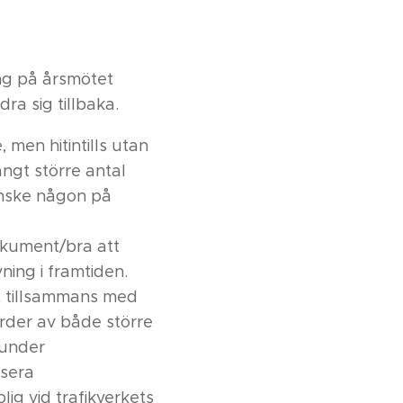
ng på årsmötet
a sig tillbaka.
 men hitintills utan
ngt större antal
anske någon på
okument/bra att
ning i framtiden.
tt tillsammans med
rder av både större
 under
isera
g vid trafikverkets