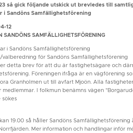
23 så gick följande utskick ut brevledes till samtli
 i Sandöns Samfällighetsförening
4-12
N SANDÖNS SAMFÄLLIGHETSFÖRENING
r i Sandöns Samfällighetsförening
/valberedning för Sandöns Samfällighetsförening
er detta brev för att du är fastighetsägare och d
tsförening. Föreningen ifråga är en vägförening so
ora Granholmen ut till avfart Mjoön. Alla fastighete
r medlemmar. I folkmun benämns vägen "Borgarud
 sökes
kan 19.00 så håller Sandöns Samfällighetsförening
orrfjärden. Mer information och handlingar inför 