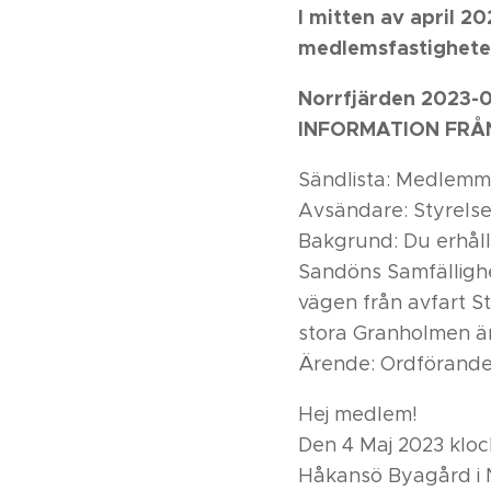
I mitten av april 20
medlemsfastigheter
Norrfjärden 2023-0
INFORMATION FRÅ
Sändlista: Medlemma
Avsändare: Styrelse
Bakgrund: Du erhåll
Sandöns Samfällighe
vägen från avfart St
stora Granholmen ä
Ärende: Ordförande
Hej medlem!
Den 4 Maj 2023 kloc
Håkansö Byagård i N