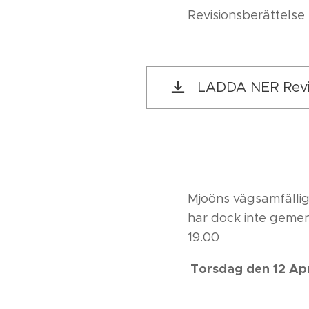
Revisionsberättelse
LADDA NER Revi.
Mjoöns vägsamfälli
har dock inte geme
19.00
Torsdag den 12 Apr
.