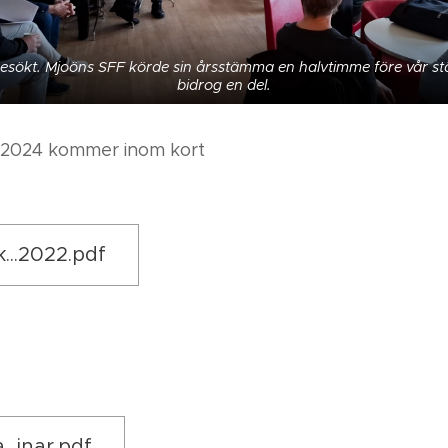
besökt. Mjoöns SFF körde sin årsstämma en halvtimme före vår st
bidrog en del.
r 2024 kommer inom kort
..2022.pdf
..inar.pdf