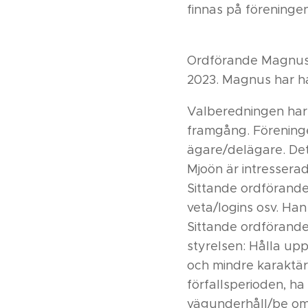
finnas på förening
Ordförande Magnus 
2023. Magnus har ha
Valberedningen har e
framgång. Föreninge
ägare/delägare. Det
Mjoön är intressera
Sittande ordförande
veta/logins osv. Han
Sittande ordförande
styrelsen: Hålla up
och mindre karaktär
förfallsperioden, h
vägunderhåll/be om 