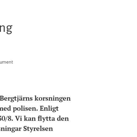
ing
kument
 Bergtjärns korsningen
 med polisen. Enligt
30/8. Vi kan flytta den
lsningar Styrelsen