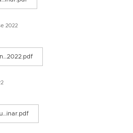
se 2022
...2022.pdf
22
..inar.pdf