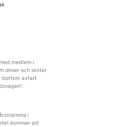
ga
ärmed medlem i
m driver och sköter
r bortom avfart
dsvägen".
 årsstämma i
mötet kommer att